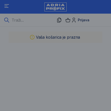
Prijava
Košarica
Vaša košarica je prazna