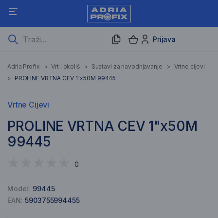
Prijava
Adria Profix
>
Vrt i okoliš
>
Sustavi za navodnjavanje
>
Vrtne cijevi
>
PROLINE VRTNA CEV 1"x50M 99445
Vrtne Cijevi
PROLINE VRTNA CEV 1"x50M
99445
0
Model:
99445
EAN:
5903755994455