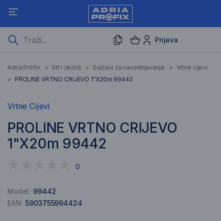
Prijava
Adria Profix
>
Vrt i okoliš
>
Sustavi za navodnjavanje
>
Vrtne cijevi
>
PROLINE VRTNO CRIJEVO 1"X20m 99442
Vrtne Cijevi
PROLINE VRTNO CRIJEVO
1"X20m 99442
0
Model:
99442
EAN:
5903755994424