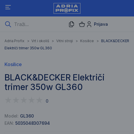
Prijava
Adria Profix
>
Vrt i okoliš
>
Vrtni stroji
>
Kosilice
>
BLACK&DECKER
Električi trimer 350w GL360
Kosilice
BLACK&DECKER Električi
trimer 350w GL360
0
Model:
GL360
EAN:
5035048307694