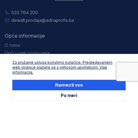
033 764 200
dewalt.prodaja@adriaprofix.ba
Opće informacije
O nama
Opći uvjeti poslovanja
Zaštita podataka i privatnost
Za pružanje usluga koristimo kolačiće. Pregledavanjem
web stranice slažete se s njihovom upotrebom. Više
Zapošljavanje
informacija.
Pravne obavijesti
Namesti vse
Kupovina
Po meri
Dostava i načini plačanja
Reklamacije i povrati
Usluga za korisnike
Produljenje garancije Stanley
Produljenje garancije Dewalt